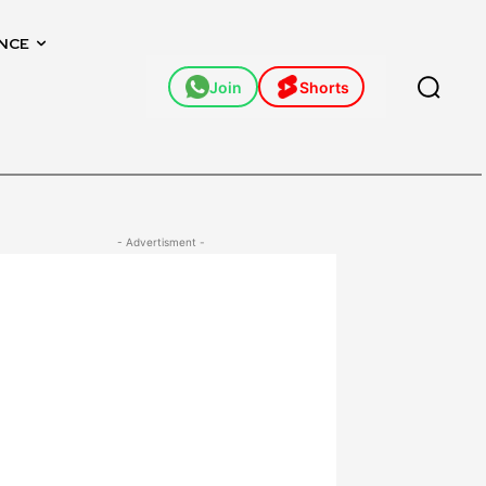
NCE
Join
Shorts
- Advertisment -