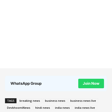
WhatsApp Group
Join Now
TAGS
breaking news
business news
business news live
DevbhoomiNews
hindi news
india news
india news live