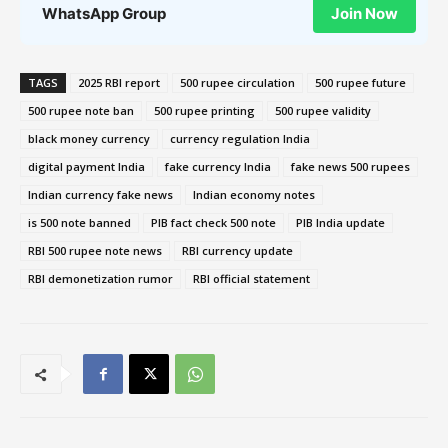
WhatsApp Group
Join Now
TAGS
2025 RBI report
500 rupee circulation
500 rupee future
500 rupee note ban
500 rupee printing
500 rupee validity
black money currency
currency regulation India
digital payment India
fake currency India
fake news 500 rupees
Indian currency fake news
Indian economy notes
is 500 note banned
PIB fact check 500 note
PIB India update
RBI 500 rupee note news
RBI currency update
RBI demonetization rumor
RBI official statement