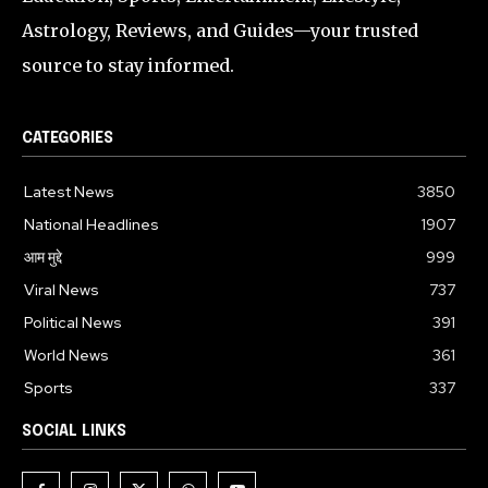
Astrology, Reviews, and Guides—your trusted
source to stay informed.
CATEGORIES
Latest News
3850
National Headlines
1907
आम मुद्दे
999
Viral News
737
Political News
391
World News
361
Sports
337
SOCIAL LINKS