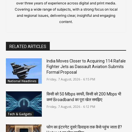
over three years of experience across digital and print media.
Covering a wide range of subjects, with a strong focus on local
and regional issues, delivering clear, insightful and engaging
content.
RELATED ARTICLES
India Moves Closer to Acquiring 114 Rafale
Fighter Jets as Dassault Aviation Submits
Formal Proposal
Friday, 7 August, 2026 - 6:15 PM
National Headlines
किसी को 50 Mbps काफी, किसी को 200 Mbps भी
कम! Broadband का पूरा खेल समझिए
Friday, 7 August, 2026 - 6:12 PM
Tech & Gadgets
फोन का इंटरनेट दूसरे डिवाइस तक कैसे पहुंच जाता है?