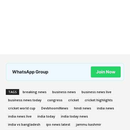
WhatsApp Group
Join Now
TAGS
breaking news
business news
business news live
business news today
congress
cricket
cricket highlights
cricket world cup
DevbhoomiNews
hindi news
india news
india news live
india today
india today news
india vs bangladesh
ipo news latest
jammu kashmir