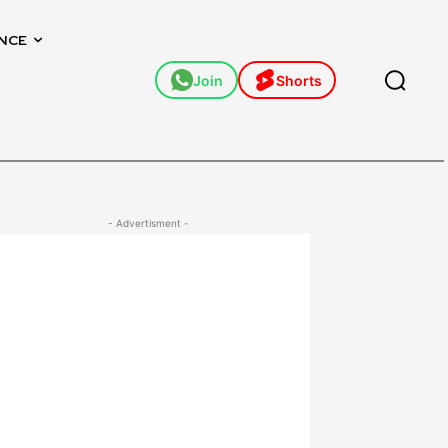
NCE
Join
Shorts
- Advertisment -