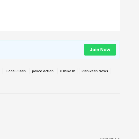
Join Now
i
Local Clash
police action
rishikesh
Rishikesh News