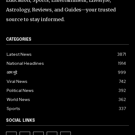
Education, Sports, Entertainment, Lifestyle,
Astrology, Reviews, and Guides—your trusted
source to stay informed.
CATEGORIES
Latest News
3871
National Headlines
1914
आम मुद्दे
999
Viral News
742
Political News
392
World News
362
Sports
337
SOCIAL LINKS