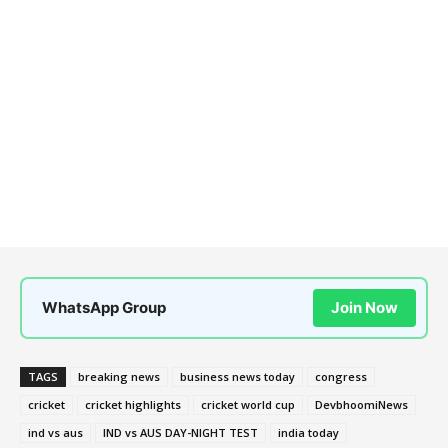
WhatsApp Group
Join Now
TAGS
breaking news
business news today
congress
cricket
cricket highlights
cricket world cup
DevbhoomiNews
ind vs aus
IND vs AUS DAY-NIGHT TEST
india today