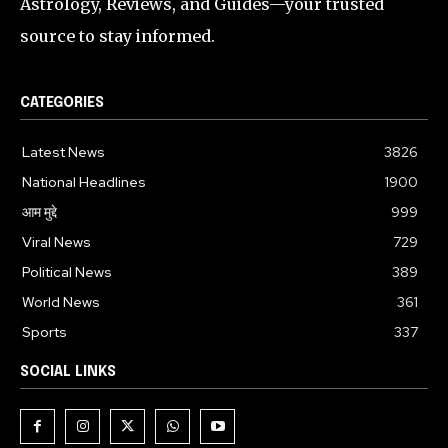
Astrology, Reviews, and Guides—your trusted
source to stay informed.
CATEGORIES
Latest News
3826
National Headlines
1900
आम मुद्दे
999
Viral News
729
Political News
389
World News
361
Sports
337
SOCIAL LINKS