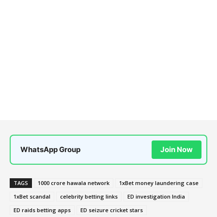
WhatsApp Group
Join Now
TAGS
1000 crore hawala network
1xBet money laundering case
1xBet scandal
celebrity betting links
ED investigation India
ED raids betting apps
ED seizure cricket stars