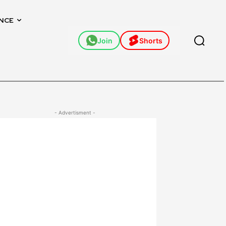
NCE
Join
Shorts
- Advertisment -