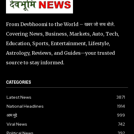
From Devbhoomi to the World – खबर जो सच बोले.
Covering News, Business, Markets, Auto, Tech,
Education, Sports, Entertainment, Lifestyle,
Astrology, Reviews, and Guides—your trusted
source to stay informed.
CATEGORIES
Latest News
3871
National Headlines
1914
आम मुद्दे
999
Viral News
742
Political News
392