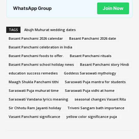
WhatsApp Group
Join Now
TAGS
Abujh Muhurat wedding dates
Basant Panchami 2026 calendar
Basant Panchami 2026 date
Basant Panchami celebration in India
Basant Panchami foods to offer.
Basant Panchami rituals
Basant Panchami school holiday news
Basant Panchami story Hindi
education success remedies
Goddess Saraswati mythology
Maagh Shukla Panchami tithi
Saraswati Puja mantra for students
Saraswati Puja muhurat time
Saraswati Puja vidhi at home
Saraswati Vandana lyrics meaning
seasonal changes Vasant Ritu
Sir Chhotu Ram Jayanti holiday
Triveni Sangam bath importance
Vasant Panchami significance
yellow color significance puja