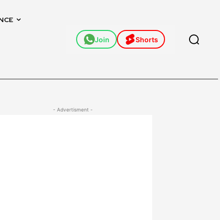
NCE
Join
Shorts
- Advertisment -