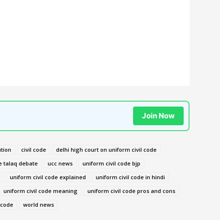
Join Now
ution
civil code
delhi high court on uniform civil code
le talaq debate
ucc news
uniform civil code bjp
uniform civil code explained
uniform civil code in hindi
uniform civil code meaning
uniform civil code pros and cons
l code
world news