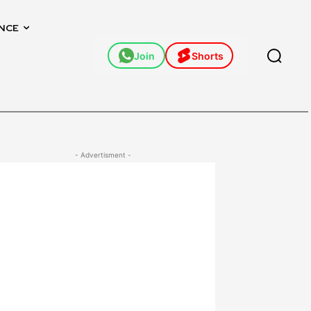
NCE
Join
Shorts
- Advertisment -