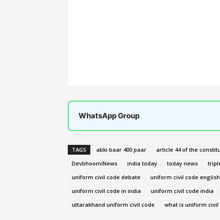
WhatsApp Group
TAGS
abki baar 400 paar
article 44 of the constit
DevbhoomiNews
india today
today news
trip
uniform civil code debate
uniform civil code english
uniform civil code in india
uniform civil code india
uttarakhand uniform civil code
what is uniform civi