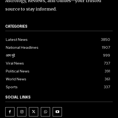
Astrology, Reviews, and Guides—your trusted
source to stay informed.
CATEGORIES
Latest News
3850
National Headlines
1907
आम मुद्दे
999
Viral News
737
Political News
391
World News
361
Sports
337
SOCIAL LINKS