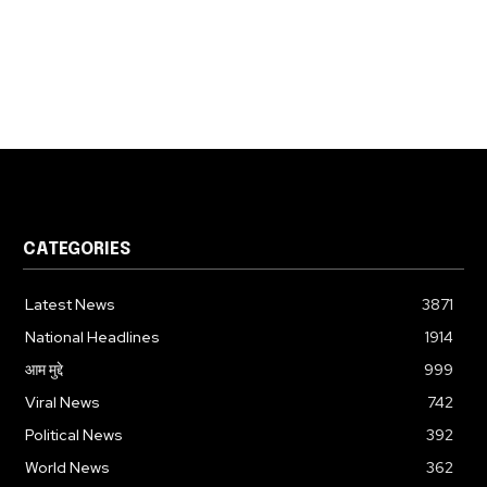
CATEGORIES
Latest News
3871
National Headlines
1914
आम मुद्दे
999
Viral News
742
Political News
392
World News
362