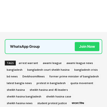
WhatsApp Group
Join Now
TAGS
arrest warrant
awami league
awami league news
bangladesh
bangladesh court sheikh hasina
bangladesh crisis
bd news
DevbhoomiNews
former prime minister of bangladesh
latest bangla news
protest in bangladesh
quota movement
sheikh hasina
sheikh hasina and 45 leaders
sheikh hasina bangladesh
sheikh hasina case
sheikh hasina news
student protest justice
কালবেলা নিউজ