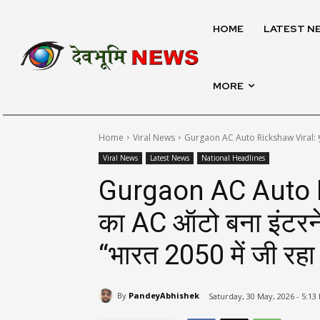
HOME
LATEST N
MORE
Home
Viral News
Gurgaon AC Auto Rickshaw Viral: गुरुग
Viral News
Latest News
National Headlines
Gurgaon AC Auto Ri
का AC ऑटो बना इंटरने
“भारत 2050 में जी रहा 
By
PandeyAbhishek
Saturday, 30 May, 2026 - 5:13