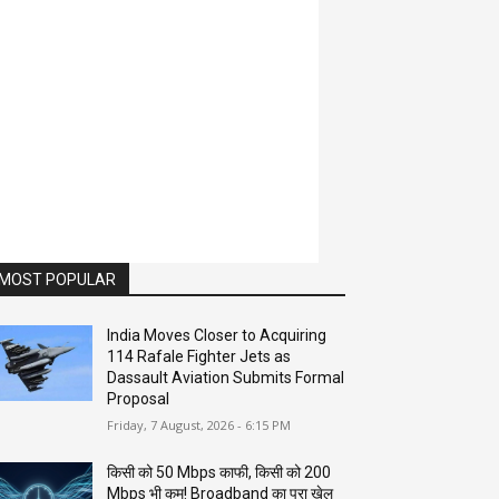
MOST POPULAR
India Moves Closer to Acquiring
114 Rafale Fighter Jets as
Dassault Aviation Submits Formal
Proposal
Friday, 7 August, 2026 - 6:15 PM
किसी को 50 Mbps काफी, किसी को 200
Mbps भी कम! Broadband का पूरा खेल