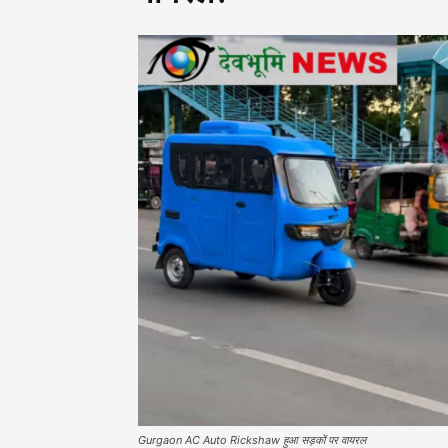
Gurgaon AC Auto Rickshaw हुआ सड़कों पर वायरल