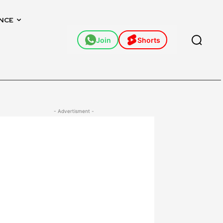
NCE
Join
Shorts
- Advertisment -