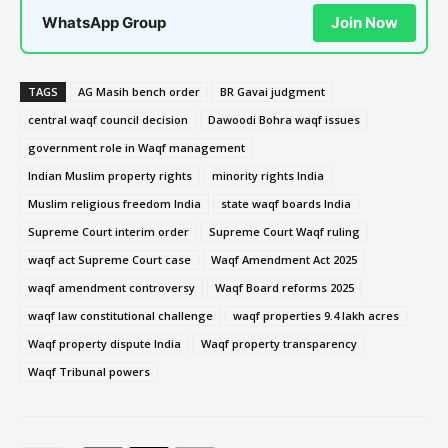
WhatsApp Group
Join Now
TAGS
AG Masih bench order
BR Gavai judgment
central waqf council decision
Dawoodi Bohra waqf issues
government role in Waqf management
Indian Muslim property rights
minority rights India
Muslim religious freedom India
state waqf boards India
Supreme Court interim order
Supreme Court Waqf ruling
waqf act Supreme Court case
Waqf Amendment Act 2025
waqf amendment controversy
Waqf Board reforms 2025
waqf law constitutional challenge
waqf properties 9.4 lakh acres
Waqf property dispute India
Waqf property transparency
Waqf Tribunal powers