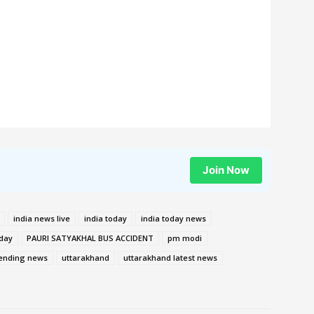
Join Now
india news live
india today
india today news
day
PAURI SATYAKHAL BUS ACCIDENT
pm modi
rending news
uttarakhand
uttarakhand latest news