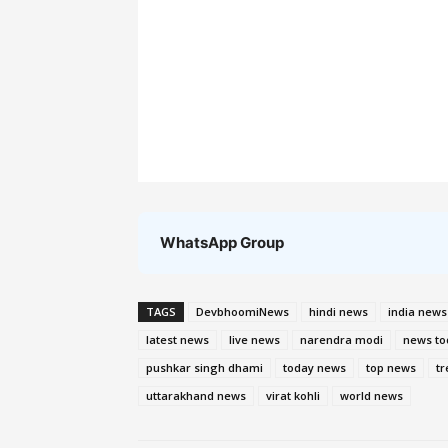
WhatsApp Group
TAGS
DevbhoomiNews
hindi news
india news
latest news
live news
narendra modi
news to
pushkar singh dhami
today news
top news
t
uttarakhand news
virat kohli
world news