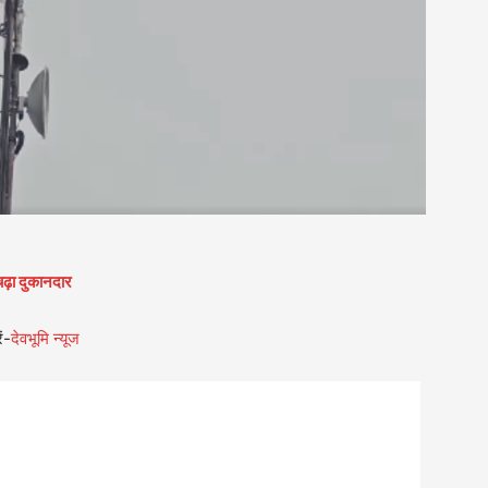
चढ़ा दुकानदार
ं-
देवभूमि न्यूज