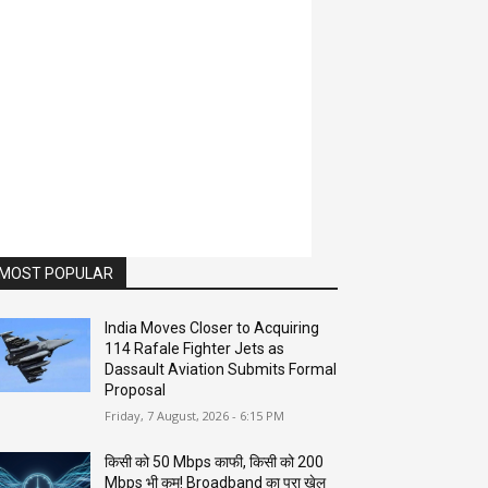
MOST POPULAR
India Moves Closer to Acquiring
114 Rafale Fighter Jets as
Dassault Aviation Submits Formal
Proposal
Friday, 7 August, 2026 - 6:15 PM
किसी को 50 Mbps काफी, किसी को 200
Mbps भी कम! Broadband का पूरा खेल