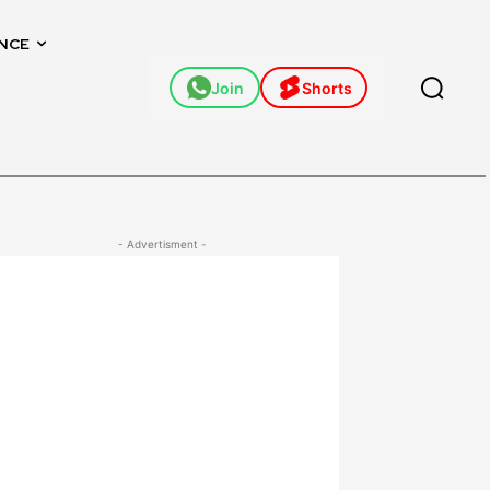
NCE
Join
Shorts
- Advertisment -