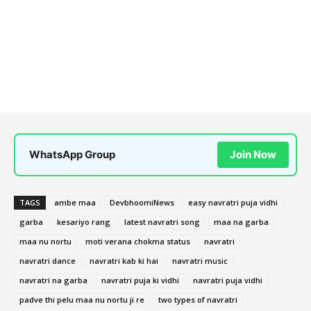
WhatsApp Group
Join Now
TAGS
ambe maa
DevbhoomiNews
easy navratri puja vidhi
garba
kesariyo rang
latest navratri song
maa na garba
maa nu nortu
moti verana chokma status
navratri
navratri dance
navratri kab ki hai
navratri music
navratri na garba
navratri puja ki vidhi
navratri puja vidhi
padve thi pelu maa nu nortu ji re
two types of navratri