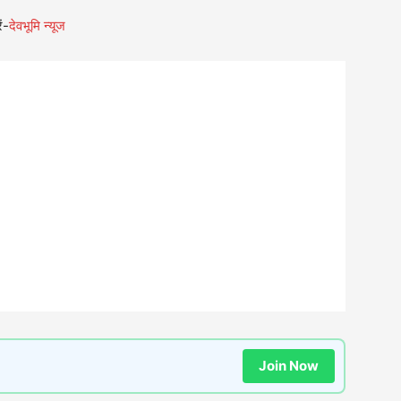
ं-
देवभूमि न्यूज
Join Now