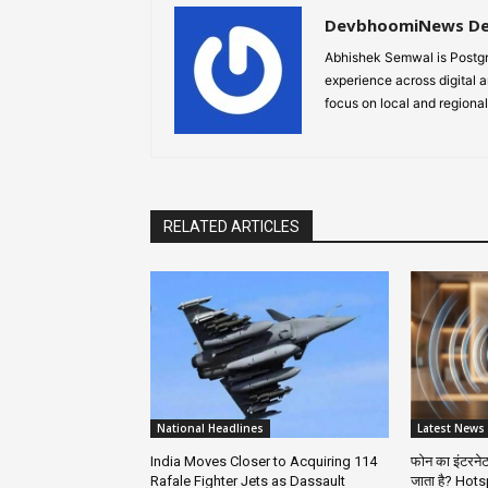
DevbhoomiNews D
Abhishek Semwal is Postgr
experience across digital a
focus on local and regional
RELATED ARTICLES
National Headlines
Latest News
India Moves Closer to Acquiring 114
फोन का इंटरनेट
Rafale Fighter Jets as Dassault
जाता है? Hot