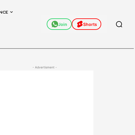
NCE
Join
Shorts
- Advertisment -