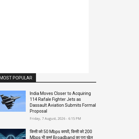
MOST POPULAR
India Moves Closer to Acquiring
114 Rafale Fighter Jets as
Dassault Aviation Submits Formal
Proposal
Friday, 7 August, 2026 - 6:15 PM
किसी को 50 Mbps काफी, किसी को 200
Mbps भी कम! Broadband का पूरा खेल