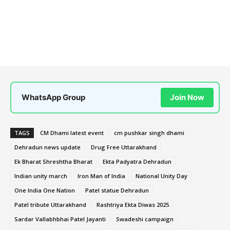
WhatsApp Group
Join Now
TAGS
CM Dhami latest event
cm pushkar singh dhami
Dehradun news update
Drug Free Uttarakhand
Ek Bharat Shreshtha Bharat
Ekta Padyatra Dehradun
Indian unity march
Iron Man of India
National Unity Day
One India One Nation
Patel statue Dehradun
Patel tribute Uttarakhand
Rashtriya Ekta Diwas 2025
Sardar Vallabhbhai Patel Jayanti
Swadeshi campaign