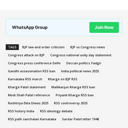
WhatsApp Group
Join Now
TAGS
BJP law and order criticism
BJP vs Congress news
Congress attack on BJP
Congress national unity day statement
Congress press conference Delhi
Deccan politics Yadgir
Gandhi assassination RSS ban
India political news 2025
Karnataka RSS march
Kharge on BJP RSS
Kharge Patel statement
Mallikarjun Kharge RSS ban
Modi Shah Patel reference
Priyank Kharge RSS ban
Rashtriya Ekta Diwas 2025
RSS controversy 2025
RSS history India
RSS ideology debate
RSS path sanchalan Karnataka
Sardar Patel letter 1948