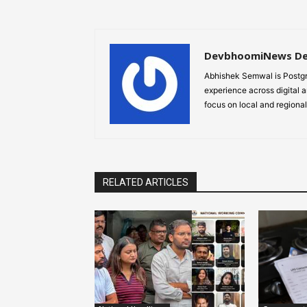
DevbhoomiNews D
Abhishek Semwal is Postgr
experience across digital a
focus on local and regional
RELATED ARTICLES