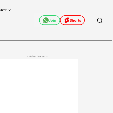
NCE
Join
Shorts
- Advertisment -