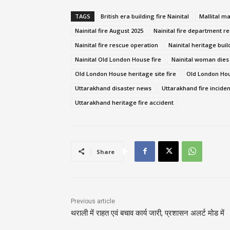
TAGS
British era building fire Nainital
Mallital ma
Nainital fire August 2025
Nainital fire department r
Nainital fire rescue operation
Nainital heritage buil
Nainital Old London House fire
Nainital woman dies 
Old London House heritage site fire
Old London Ho
Uttarakhand disaster news
Uttarakhand fire inciden
Uttarakhand heritage fire accident
Share
Previous article
थराली में राहत एवं बचाव कार्य जारी, प्रशासन अलर्ट मोड में