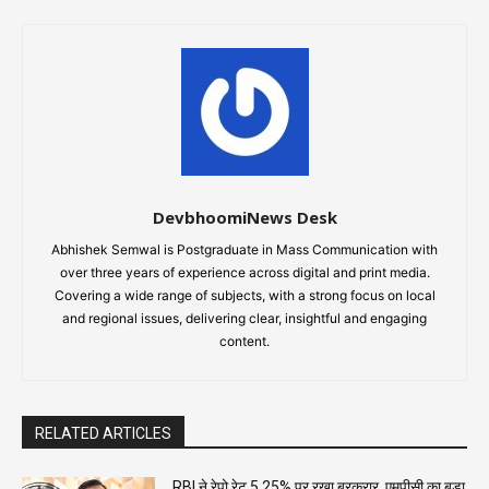
DevbhoomiNews Desk
Abhishek Semwal is Postgraduate in Mass Communication with
over three years of experience across digital and print media.
Covering a wide range of subjects, with a strong focus on local
and regional issues, delivering clear, insightful and engaging
content.
RELATED ARTICLES
RBI ने रेपो रेट 5.25% पर रखा बरकरार, एमपीसी का बड़ा