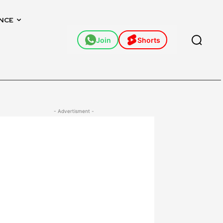
NCE
Join
Shorts
- Advertisment -