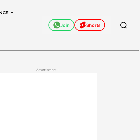
NCE
Join
Shorts
- Advertisment -