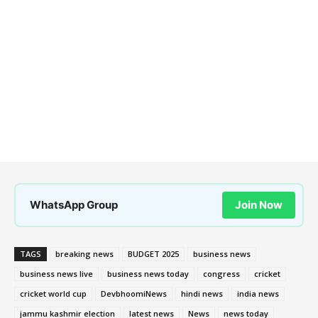
WhatsApp Group
Join Now
TAGS
breaking news
BUDGET 2025
business news
business news live
business news today
congress
cricket
cricket world cup
DevbhoomiNews
hindi news
india news
jammu kashmir election
latest news
News
news today