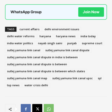
WhatsApp Group
Join Now
TAGS
current affairs
delhi environment issues
delhi water reforms
haryana
haryana news
india today
india water politics
nayab singh saini
punjab
supreme court
sutlej yamuna link canal
sutlej yamuna link canal dispute
sutlej yamuna link canal dispute in india is between
sutlej yamuna link canal dispute is between
sutlej yamuna link canal dispute is between which states
sutlej yamuna link canal map
sutlej yamuna link canal upsc
syl
top news
water crisis delhi