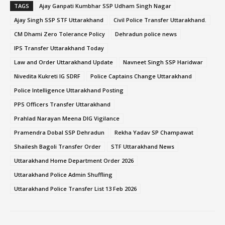
TAGS
Ajay Ganpati Kumbhar SSP Udham Singh Nagar
Ajay Singh SSP STF Uttarakhand
Civil Police Transfer Uttarakhand.
CM Dhami Zero Tolerance Policy
Dehradun police news
IPS Transfer Uttarakhand Today
Law and Order Uttarakhand Update
Navneet Singh SSP Haridwar
Nivedita Kukreti IG SDRF
Police Captains Change Uttarakhand
Police Intelligence Uttarakhand Posting
PPS Officers Transfer Uttarakhand
Prahlad Narayan Meena DIG Vigilance
Pramendra Dobal SSP Dehradun
Rekha Yadav SP Champawat
Shailesh Bagoli Transfer Order
STF Uttarakhand News
Uttarakhand Home Department Order 2026
Uttarakhand Police Admin Shuffling
Uttarakhand Police Transfer List 13 Feb 2026