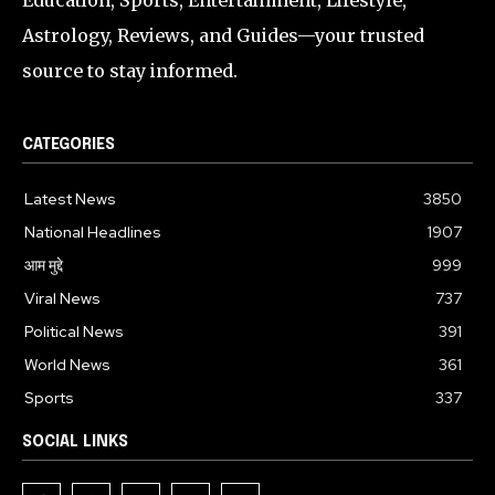
Education, Sports, Entertainment, Lifestyle,
Astrology, Reviews, and Guides—your trusted
source to stay informed.
CATEGORIES
Latest News
3850
National Headlines
1907
आम मुद्दे
999
Viral News
737
Political News
391
World News
361
Sports
337
SOCIAL LINKS