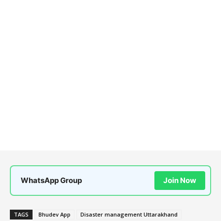
WhatsApp Group
Join Now
TAGS
Bhudev App
Disaster management Uttarakhand