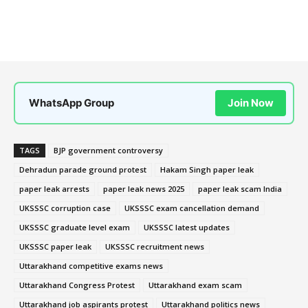
WhatsApp Group
Join Now
TAGS
BJP government controversy
Dehradun parade ground protest
Hakam Singh paper leak
paper leak arrests
paper leak news 2025
paper leak scam India
UKSSSC corruption case
UKSSSC exam cancellation demand
UKSSSC graduate level exam
UKSSSC latest updates
UKSSSC paper leak
UKSSSC recruitment news
Uttarakhand competitive exams news
Uttarakhand Congress Protest
Uttarakhand exam scam
Uttarakhand job aspirants protest
Uttarakhand politics news