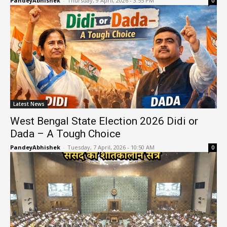
PandeyAbhishek
-
Thursday, 9 April, 2026 - 3:55 PM
0
Latest News
West Bengal State Election 2026 Didi or
Dada – A Tough Choice
PandeyAbhishek
-
Tuesday, 7 April, 2026 - 10:50 AM
0