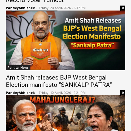
PandeyAbhishek
-
Friday, 24 April, 2026 - 6:37 PM
0
Political News
Amit Shah releases BJP West Bengal
Election manifesto “SANKALP PATRA”
PandeyAbhishek
-
Friday, 10 April, 2026 - 2:21 PM
0