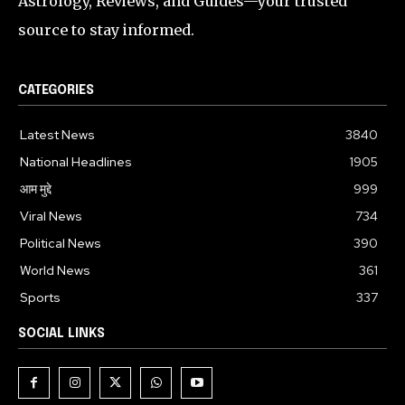
Astrology, Reviews, and Guides—your trusted
source to stay informed.
CATEGORIES
Latest News
3840
National Headlines
1905
आम मुद्दे
999
Viral News
734
Political News
390
World News
361
Sports
337
SOCIAL LINKS