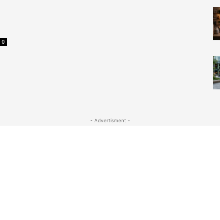
0
- Advertisment -