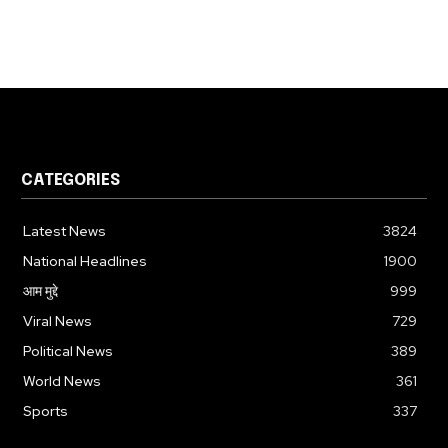
CATEGORIES
Latest News
3824
National Headlines
1900
आम मुद्दे
999
Viral News
729
Political News
389
World News
361
Sports
337