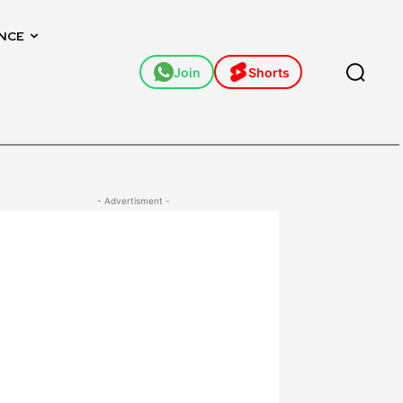
NCE
Join
Shorts
- Advertisment -