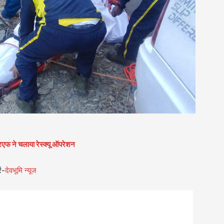
आरएफ ने चलाया रेस्क्यू ऑपरेशन
ं-
देवभूमि न्यूज