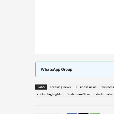
WhatsApp Group
TAGS
breaking news
business news
business
cricket highlights
DevbhoomiNews
stock market