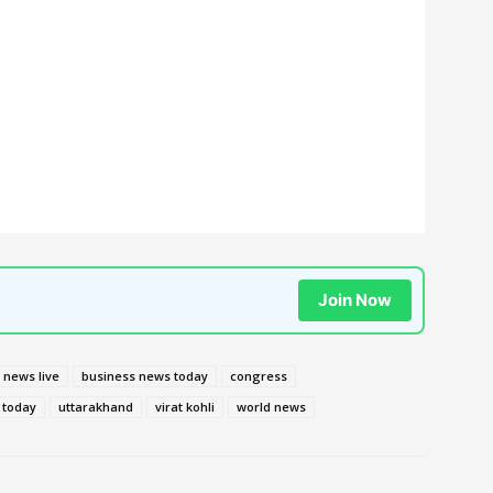
Join Now
 news live
business news today
congress
 today
uttarakhand
virat kohli
world news