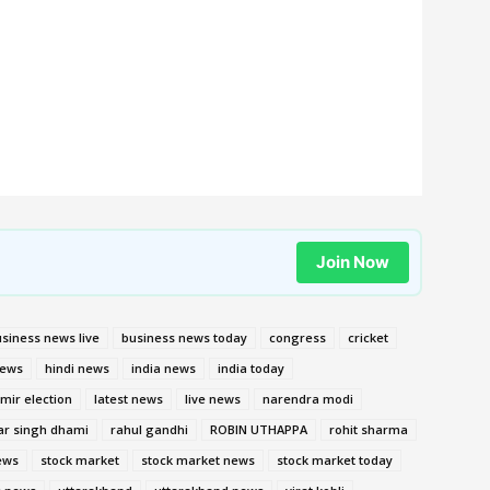
Join Now
siness news live
business news today
congress
cricket
ews
hindi news
india news
india today
ir election
latest news
live news
narendra modi
ar singh dhami
rahul gandhi
ROBIN UTHAPPA
rohit sharma
ews
stock market
stock market news
stock market today