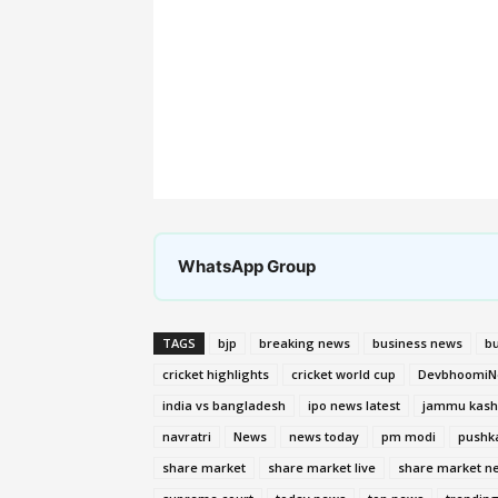
WhatsApp Group
TAGS
bjp
breaking news
business news
bu
cricket highlights
cricket world cup
DevbhoomiN
india vs bangladesh
ipo news latest
jammu kashm
navratri
News
news today
pm modi
pushk
share market
share market live
share market n