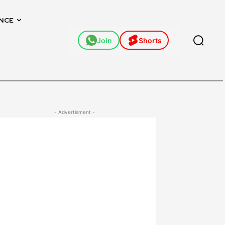
NCE
Join
Shorts
- Advertisment -