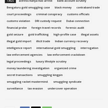
TAGS
actress Ranya Rao arrest
bank account scrutiny
Bengaluru gold smuggling case
black money
contraband trade
court proceedings
criminal conspiracy
customs officials
customs violation
DRI custody request
Dubai connection
financial probe
foreign travel records
forensic audit
gold seizure
gold trafficking
high-profile case
illegal assets
illegal gold import
illicit trade
Indian currency recovery
intelligence report
international gold smuggling
interrogation
law enforcement agencies
law enforcement crackdown
legal proceedings
luxury lifestyle scrutiny
money laundering investigation
organized crime
secret transactions
smuggling kingpin
smuggling racket mastermind.
smuggling syndicate
surveillance
tax evasion
undercover operation