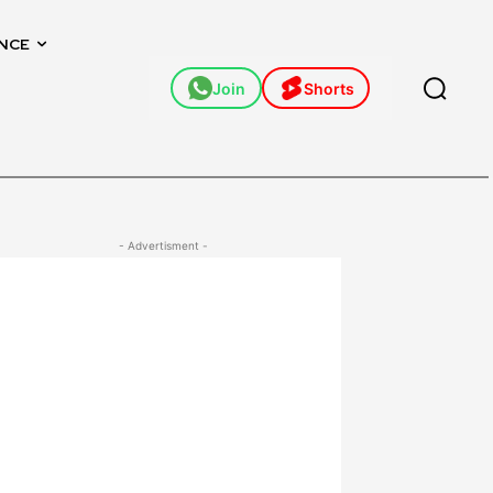
NCE
Join
Shorts
- Advertisment -