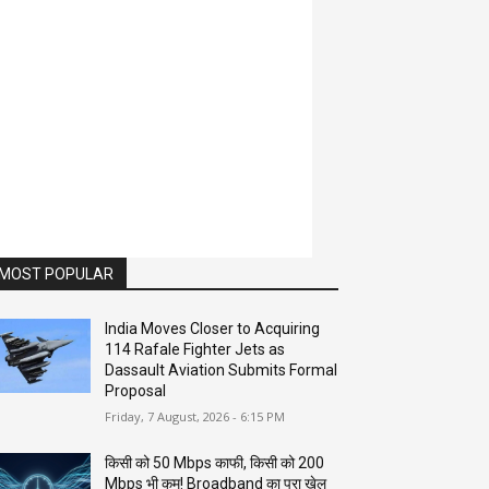
MOST POPULAR
India Moves Closer to Acquiring
114 Rafale Fighter Jets as
Dassault Aviation Submits Formal
Proposal
Friday, 7 August, 2026 - 6:15 PM
किसी को 50 Mbps काफी, किसी को 200
Mbps भी कम! Broadband का पूरा खेल