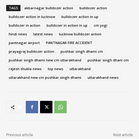
TAGS
akbarnagar bulldozer action
bulldozer action
bulldozer action in lucknow
bulldozer action in up
bulldozer in action
bulldozer in action in up
cm yogi
hindi news
latest news
lucknow bulldozer action
pantnagar airport
PANTNAGAR FIRE ACCIDENT
prayagraj bulldozer action
pushkar singh dhami cm
pushkar singh dhami new cm uttarakhand
pushkar singh dhani cm
rajesh shukla news
top news
uttarakhand
uttarakhand new cm pushkar singh dhami
uttarakhand news
Previous article
Next article