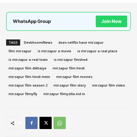
WhatsApp Group
Join Now
TAGS
DevbhoomiNews
does netflix have mirzapur
film mirzapur
is mirzapur a movie
is mirzapur a real place
is mirzapur a real town
is mirzapur finished
mirzapur film dikhaiye
mirzapur film hindi
mirzapur film hindi mein
mirzapur film movies
mirzapur film season 2
mirzapur film story
mirzapur film video
mirzapur filmyfly
mirzapur filmyzilla.ind.in