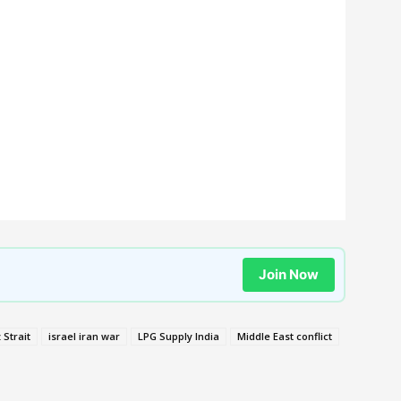
Join Now
Strait
israel iran war
LPG Supply India
Middle East conflict