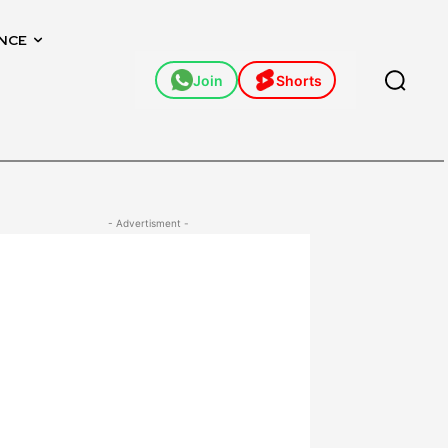
NCE
Join
Shorts
- Advertisment -