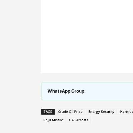
WhatsApp Group
TAGS
Crude Oil Price
Energy Security
Hormuz 
Sejjil Missile
UAE Arrests