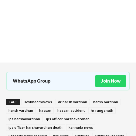
WhatsApp Group
Join Now
TAGS
DevbhoomiNews
dr harsh vardhan
harsh bardhan
harsh vardhan
hassan
hassan accident
hr ranganath
ips harshavardhan
ips officer harshavardhan
ips officer harshavardhan death
kannada news
kannada news channel
live news
public tv
public tv kannada