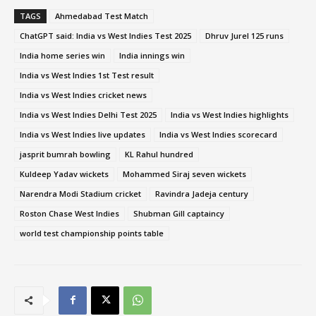
TAGS
Ahmedabad Test Match
ChatGPT said: India vs West Indies Test 2025
Dhruv Jurel 125 runs
India home series win
India innings win
India vs West Indies 1st Test result
India vs West Indies cricket news
India vs West Indies Delhi Test 2025
India vs West Indies highlights
India vs West Indies live updates
India vs West Indies scorecard
jasprit bumrah bowling
KL Rahul hundred
Kuldeep Yadav wickets
Mohammed Siraj seven wickets
Narendra Modi Stadium cricket
Ravindra Jadeja century
Roston Chase West Indies
Shubman Gill captaincy
world test championship points table