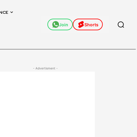
NCE
Join
Shorts
- Advertisment -