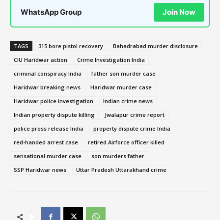
WhatsApp Group
Join Now
TAGS
315 bore pistol recovery
Bahadrabad murder disclosure
CIU Haridwar action
Crime Investigation India
criminal conspiracy India
father son murder case
Haridwar breaking news
Haridwar murder case
Haridwar police investigation
Indian crime news
Indian property dispute killing
Jwalapur crime report
police press release India
property dispute crime India
red-handed arrest case
retired Airforce officer killed
sensational murder case
son murders father
SSP Haridwar news
Uttar Pradesh Uttarakhand crime