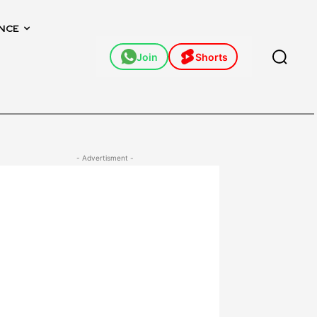
NCE
Join
Shorts
- Advertisment -