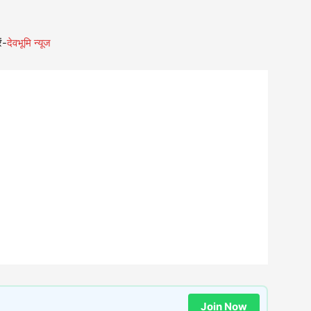
ं-
देवभूमि न्यूज
Join Now