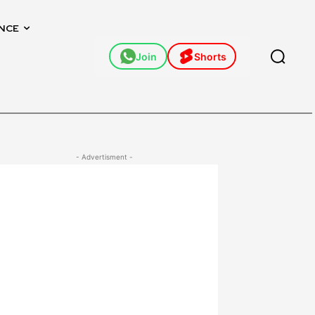
NCE
Join
Shorts
- Advertisment -