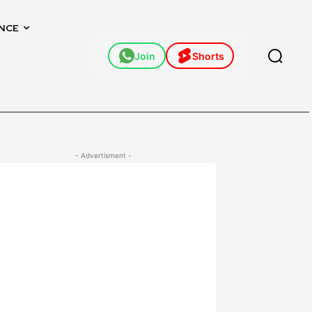
NCE
Join
Shorts
- Advertisment -